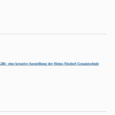
KiBi– eine kreative Ausstellung der Heinz-Nixdorf-Gesamtschule