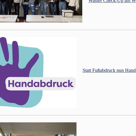
Wasser Check-Up am We
Statt Fußabdruck nun Han