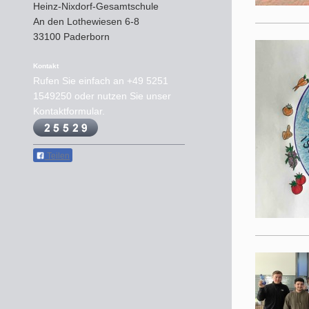
Heinz-Nixdorf-Gesamtschule
An den Lothewiesen
6-8
33100
Paderborn
Kontakt
Rufen Sie einfach an
+49 5251
1549250
oder nutzen Sie unser
Kontaktformular.
Teilen