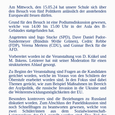
Am Mittwoch, den 15.05.24 hat unsere Schule sich über
den Besuch von fünf Politikern anlässlich der anstehenden
Europawahl freuen dürfen.
Grund für den Besuch ist eine Podiumsdiskussion gewesen,
welche von 14.00 bis 15.00 Uhr in der Aula des B-
Gebäudes stattgefunden hat.
Angetreten sind Ingo Stucke (SPD), Dave Daniel Pador-
Sundermeyer (Bündnis 90/die Grünen), Cedric Rebbe
(FDP), Verena Mertens (CDU), und Gunnar Beck für die
AFD.
Vorbereitet worden ist die Veranstaltung von D. Kräkel und
M. Ilskens. Letzterer hat mit seiner Moderation für einen
strukturierten Ablauf gesorgt.
Zu Beginn der Veranstaltung sind Fragen an die Kandidaten
gerichtet worden, welche im Voraus von den Schülern der
Oberstufe erarbeitet worden sind. In den Fokus sind dabei
Themen gerückt, wie zum Beispiel Maßnahmen im Bereich
der Asylpolitik, die russische Invasion in die Ukraine und
die Weiterentwicklungsmöglichkeiten der EU.
Besonders kontrovers sind die Beziehungen zu Russland
diskutiert worden. Zum Abschluss der Paneldiskussion sind
noch Schnellfragen zu beantworten gewesen, welche von
zwei Schüler/innen aus dem Sozialwissenschaft-