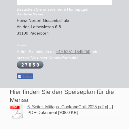
Besuchen Sie unsere neue Homepage!
Hier finden Sie uns
Heinz-Nixdorf-Gesamtschule
An den Lothewiesen
6-8
33100
Paderborn
Kontakt
Rufen Sie einfach an
+49 5251 1549250
oder
nutzen Sie unser Kontaktformular.
Teilen
Hier finden Sie den Speiseplan für die
Mensa
6_Seiter_Mittags_CookandChill 2025.pdf.p[...]
PDF-Dokument [908.0 KB]