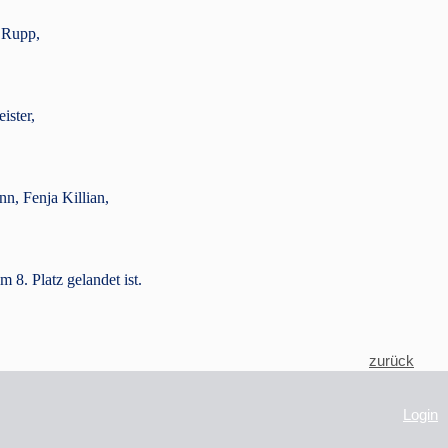
n Rupp,
ister,
n, Fenja Killian,
 8. Platz gelandet ist.
zurück
Login