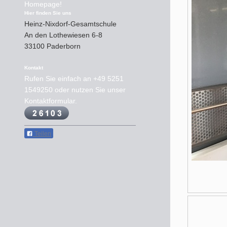
Homepage!
Hier finden Sie uns
Heinz-Nixdorf-Gesamtschule
An den Lothewiesen
6-8
33100
Paderborn
Kontakt
Rufen Sie einfach an
+49 5251
1549250
oder nutzen Sie unser
Kontaktformular.
Teilen