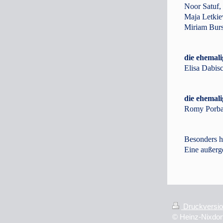
Noor Satuf,
Maja Letki
Miriam Burs
die ehemali
Elisa Dabisc
die ehemali
Romy Porba
Besonders he
Eine außerge
Druckversi
© Heinz-Nixdo