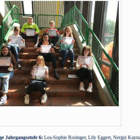
ge Jahrgangsstufe 6:
Lea-Sophie Rosinger, Lily Eggert, Nergiz Kay