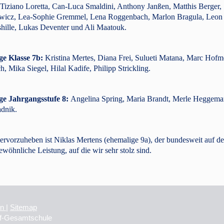
 Tiziano Loretta, Can-Luca Smaldini, Anthony Janßen, Matthis Berger,
ewicz, Lea-Sophie Gremmel, Lena Roggenbach, Marlon Bragula, Leo
hille, Lukas Deventer und Ali Maatouk.
ge Klasse 7b:
Kristina Mertes, Diana Frei, Sulueti Matana, Marc Hofme
h, Mika Siegel, Hilal Kadife, Philipp Strickling.
ge Jahrgangsstufe 8:
Angelina Spring, Maria Brandt, Merle Heggeman
dnik.
rvorzuheben ist Niklas Mertens (ehemalige 9a), der bundesweit auf dem
wöhnliche Leistung, auf die wir sehr stolz sind.
on
|
Sitemap
rf-Gesamtschule