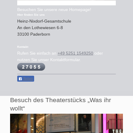
Besuchen Sie unsere neue Homepage!
Hier finden Sie uns
Heinz-Nixdorf-Gesamtschule
An den Lothewiesen
6-8
33100
Paderborn
Kontakt
Rufen Sie einfach an
+49 5251 1549250
oder
nutzen Sie unser Kontaktformular.
Teilen
Besuch des Theaterstücks „Was ihr
wollt“