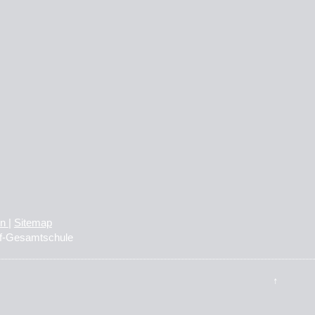
on
|
Sitemap
rf-Gesamtschule
↑