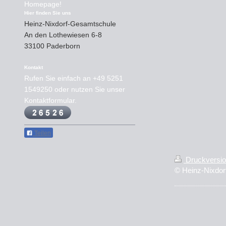
Homepage!
Hier finden Sie uns
Heinz-Nixdorf-Gesamtschule
An den Lothewiesen
6-8
33100
Paderborn
Kontakt
Rufen Sie einfach an
+49 5251
1549250
oder nutzen Sie unser
Kontaktformular.
Teilen
Druckversi
© Heinz-Nixdo