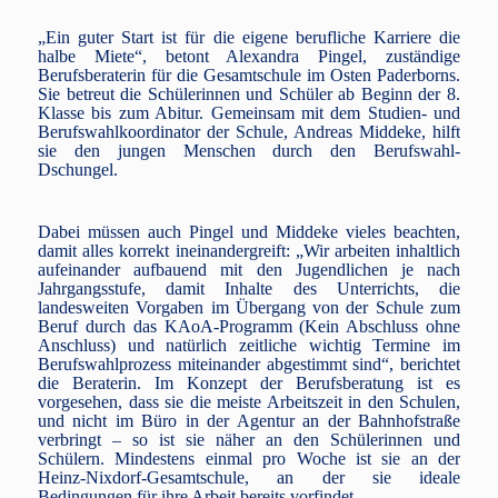
„Ein guter Start ist für die eigene berufliche Karriere die
halbe Miete“, betont Alexandra Pingel, zuständige
Berufsberaterin für die Gesamtschule im Osten Paderborns.
Sie betreut die Schülerinnen und Schüler ab Beginn der 8.
Klasse bis zum Abitur. Gemeinsam mit dem Studien- und
Berufswahlkoordinator der Schule, Andreas Middeke, hilft
sie den jungen Menschen durch den Berufswahl-
Dschungel.
Dabei müssen auch Pingel und Middeke vieles beachten,
damit alles korrekt ineinandergreift: „Wir arbeiten inhaltlich
aufeinander aufbauend mit den Jugendlichen je nach
Jahrgangsstufe, damit Inhalte des Unterrichts, die
landesweiten Vorgaben im Übergang von der Schule zum
Beruf durch das KAoA-Programm (Kein Abschluss ohne
Anschluss) und natürlich zeitliche wichtig Termine im
Berufswahlprozess miteinander abgestimmt sind“, berichtet
die Beraterin. Im Konzept der Berufsberatung ist es
vorgesehen, dass sie die meiste Arbeitszeit in den Schulen,
und nicht im Büro in der Agentur an der Bahnhofstraße
verbringt – so ist sie näher an den Schülerinnen und
Schülern. Mindestens einmal pro Woche ist sie an der
Heinz-Nixdorf-Gesamtschule, an der sie ideale
Bedingungen für ihre Arbeit bereits vorfindet.