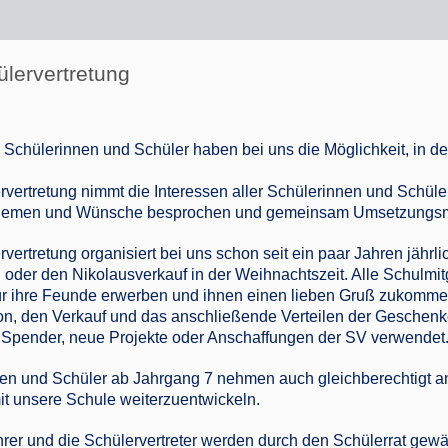
ülervertretung
 Schülerinnen und Schüler haben bei uns die Möglichkeit, in de
rvertretung nimmt die Interessen aller Schülerinnen und Schül
Themen und Wünsche besprochen und gemeinsam Umsetzungsmög
rvertretung organisiert bei uns schon seit ein paar Jahren jäh
g oder den Nikolausverkauf in der Weihnachtszeit. Alle Schulm
ür ihre Feunde erwerben und ihnen einen lieben Gruß zukommen
on, den Verkauf und das anschließende Verteilen der Geschenke
 Spender, neue Projekte oder Anschaffungen der SV verwendet
en und Schüler ab Jahrgang 7 nehmen auch gleichberechtigt an
it unsere Schule weiterzuentwickeln.
rer und die Schülervertreter werden durch den Schülerrat gew