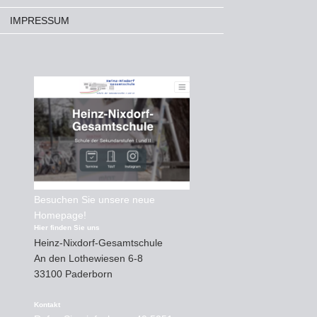
IMPRESSUM
Besuchen Sie unsere neue
Homepage!
Hier finden Sie uns
Heinz-Nixdorf-Gesamtschule
An den Lothewiesen
6-8
33100
Paderborn
Kontakt