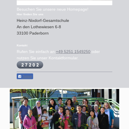
Besuchen Sie unsere neue Homepage!
Hier finden Sie uns
Heinz-Nixdorf-Gesamtschule
An den Lothewiesen
6-8
33100
Paderborn
Kontakt
Rufen Sie einfach an
+49 5251 1549250
oder
nutzen Sie unser Kontaktformular.
Teilen