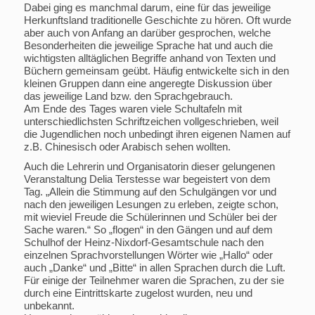
Dabei ging es manchmal darum, eine für das jeweilige
Herkunftsland traditionelle Geschichte zu hören. Oft wurde
aber auch von Anfang an darüber gesprochen, welche
Besonderheiten die jeweilige Sprache hat und auch die
wichtigsten alltäglichen Begriffe anhand von Texten und
Büchern gemeinsam geübt. Häufig entwickelte sich in den
kleinen Gruppen dann eine angeregte Diskussion über
das jeweilige Land bzw. den Sprachgebrauch.
Am Ende des Tages waren viele Schultafeln mit
unterschiedlichsten Schriftzeichen vollgeschrieben, weil
die Jugendlichen noch unbedingt ihren eigenen Namen auf
z.B. Chinesisch oder Arabisch sehen wollten.
Auch die Lehrerin und Organisatorin dieser gelungenen
Veranstaltung Delia Terstesse war begeistert von dem
Tag. „Allein die Stimmung auf den Schulgängen vor und
nach den jeweiligen Lesungen zu erleben, zeigte schon,
mit wieviel Freude die Schülerinnen und Schüler bei der
Sache waren.“ So „flogen“ in den Gängen und auf dem
Schulhof der Heinz-Nixdorf-Gesamtschule nach den
einzelnen Sprachvorstellungen Wörter wie „Hallo“ oder
auch „Danke“ und „Bitte“ in allen Sprachen durch die Luft.
Für einige der Teilnehmer waren die Sprachen, zu der sie
durch eine Eintrittskarte zugelost wurden, neu und
unbekannt.